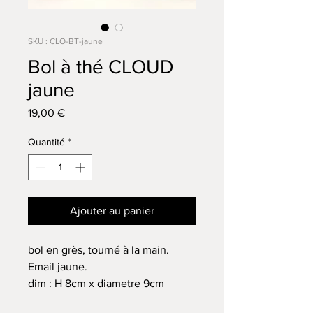
SKU : CLO-BT-jaune
Bol à thé CLOUD
jaune
Prix
19,00 €
Quantité
*
Ajouter au panier
bol en grès, tourné à la main.
Email jaune.
dim : H 8cm x diametre 9cm
compatible lave vaisselle