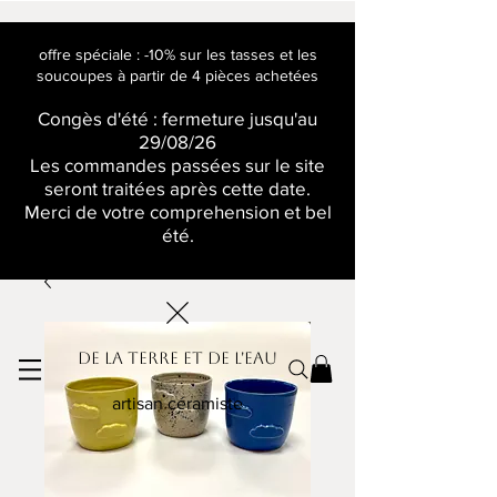
offre spéciale : -10% sur les tasses et les
soucoupes à partir de 4 pièces achetées
Congès d'été : fermeture jusqu'au
29/08/26
Les commandes passées sur le site
seront traitées après cette date.
Merci de votre comprehension et bel
été.
De la terre et de l'eau
artisan céramiste