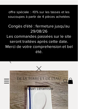
offre spéciale : -10% sur les tasses et les
soucoupes à partir de 4 pièces achetées
Congès d'été : fermeture jusqu'au
29/08/26
Les commandes passées sur le site
seront traitées après cette date.
Merci de votre comprehension et bel
été.
De la terre et de l'eau
artisan céramiste