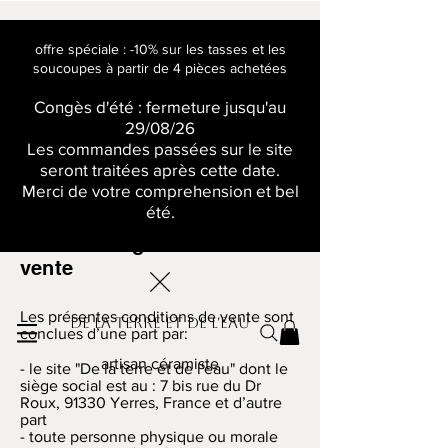
offre spéciale : -10% sur les tasses et les
soucoupes à partir de 4 pièces achetées
Congès d'été : fermeture jusqu'au
29/08/26
Les commandes passées sur le site
seront traitées après cette date.
Merci de votre comprehension et bel
été.
Conditions
générales
de
vente
Les présentes conditions de vente sont
De la terre et de l'eau
conclues d’une part par:
artisan céramiste
- le site "De la terre et de l'eau" dont le
siège social est au : 7 bis rue du Dr
Roux, 91330 Yerres, France et d’autre
part
- toute personne physique ou morale