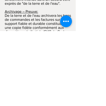
exprès de "de la terre et de l'eau".
Archivage – Preuve:
De la terre et de l'eau archivera les bons
de commandes et les factures sur un
support fiable et durable constituant
une copie fidèle conformément aux
dispositions de l’article 1348 du Code
civil, pendant 2 ans à compter de la
commande.
Les registres informatisés de "De la
terre et de l'eau" seront considérés par
les parties comme preuve des
communications, commandes,
paiements et transactions intervenus
entre les parties.
Règlement des litige
s:
Les présentes conditions de vente en
ligne sont soumises à la loi française.
En cas de litige, compétence est
attribuée aux tribunaux compétents de
Paris, nonobstant pluralité de
défendeurs ou appel en garantie.
MEDIATION DE LA CONSOMMATION