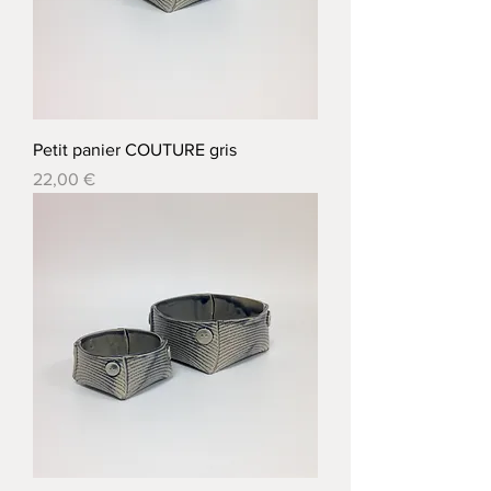
Petit panier COUTURE gris
Prix
22,00 €