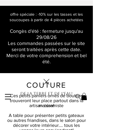
offre spéciale : -10% sur les tasses et les
soucoupes à partir de 4 pièces achetées
Congès d'été : fermeture jusqu'au
29/08/26
Les commandes passées sur le site
seront traitées après cette date.
Merci de votre comprehension et bel
été.
COUTURE
De la terre et de l'eau
Ces petits paniers ornés de boutons
trouveront leur place partout dans la
artisan céramiste
maison!
A table pour présenter petits gateaux
ou autres friandises, dans le salon pour
décorer votre intérieur…. tous les