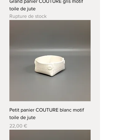
Grand panier COUTURE gris motif
toile de jute
Rupture de stock
Petit panier COUTURE blanc motif
toile de jute
Prix
22,00 €