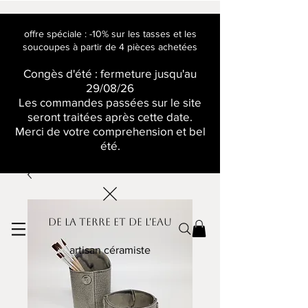
offre spéciale : -10% sur les tasses et les
soucoupes à partir de 4 pièces achetées
Congès d'été : fermeture jusqu'au
29/08/26
Les commandes passées sur le site
seront traitées après cette date.
Merci de votre comprehension et bel
été.
De la terre et de l'eau
artisan céramiste