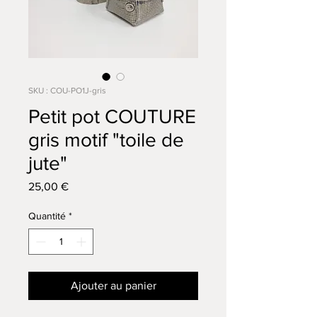
SKU : COU-PO1J-gris
Petit pot COUTURE
gris motif "toile de
jute"
Prix
25,00 €
Quantité
*
Ajouter au panier