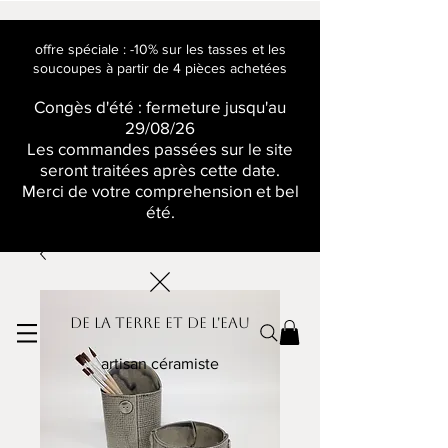
offre spéciale : -10% sur les tasses et les
soucoupes à partir de 4 pièces achetées
Congès d'été : fermeture jusqu'au
29/08/26
Les commandes passées sur le site
seront traitées après cette date.
Merci de votre comprehension et bel
été.
De la terre et de l'eau
artisan céramiste