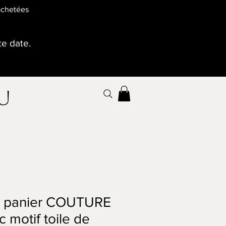
 achetées
te date.
au
it panier COUTURE
c motif toile de