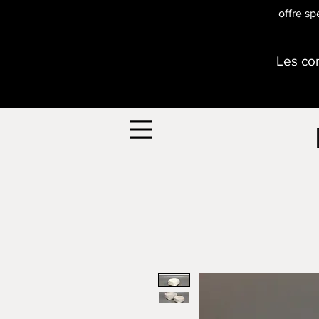
offre sp
Les com