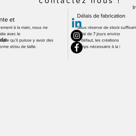
contactez nous !
I
Délais de fabrication
nte et
èrement à la main, nous ne
Sous réserve de stock suffisant
ite avec le
délai de 7 jours environ.
 de
epte qu’il puisse y avoir des
A défaut, les créations seront
rme et/ou de taille.
temps nécessaire à la fabricati