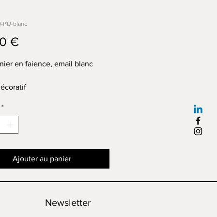
-P1J-blanc
Prix
0 €
anier en faience, email blanc
écoratif
 5,5cm x largeur 11cm
*
Ajouter au panier
Newsletter