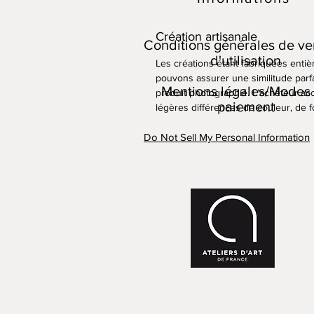
Création artisanale
Conditions générales de ve
d'utilisation
Les créations étant fabriquées enti
pouvons assurer une similitude parfa
Mentions légales/Modes
produit photographié. L’acheteur acc
paiement
légères différences de couleur, de fo
Do Not Sell My Personal Information