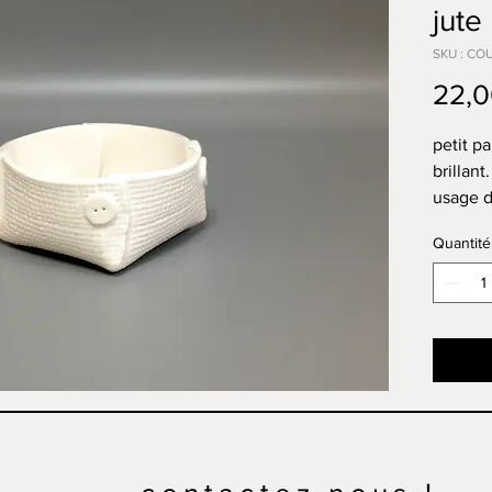
jute
SKU : COU
22,0
petit p
brillant.
usage d
dim : H
Quantité