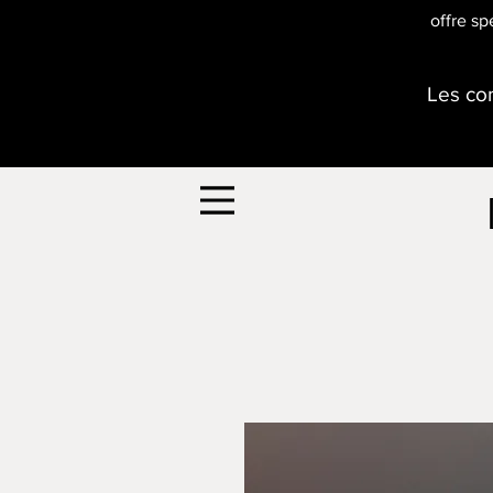
offre sp
Les com