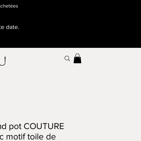
 achetées
te date.
au
nd pot COUTURE
c motif toile de