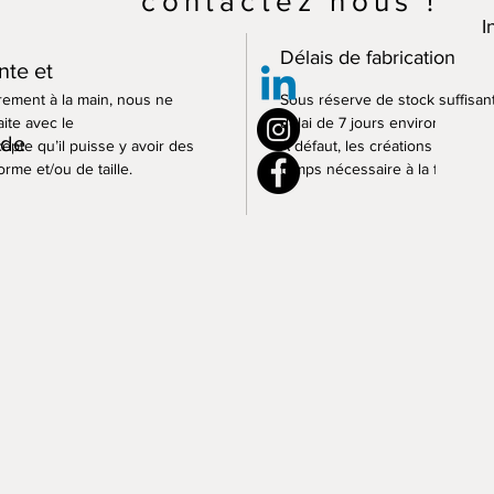
contactez nous !
I
Délais de fabrication
nte et
èrement à la main, nous ne
Sous réserve de stock suffisant
ite avec le
délai de 7 jours environ.
 de
epte qu’il puisse y avoir des
A défaut, les créations seront
rme et/ou de taille.
temps nécessaire à la fabricati