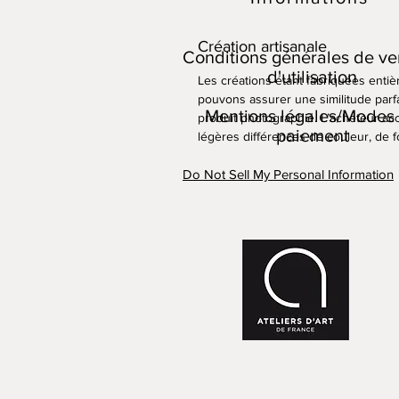
Création artisanale
Conditions générales de ve
d'utilisation
Les créations étant fabriquées enti
pouvons assurer une similitude parfa
Mentions légales/Modes
produit photographié. L’acheteur acc
paiement
légères différences de couleur, de fo
Do Not Sell My Personal Information