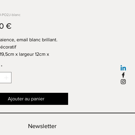
U-PO2J-blanc
Prix
0 €
aience, email blanc brillant.
écoratif
 19,5cm x largeur 12cm x
deur 8,5cm
*
Ajouter au panier
Newsletter