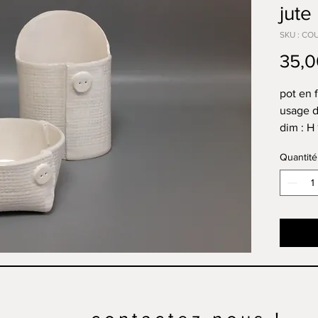
jute
SKU : CO
35,0
pot en f
usage d
dim : H
profon
Quantité