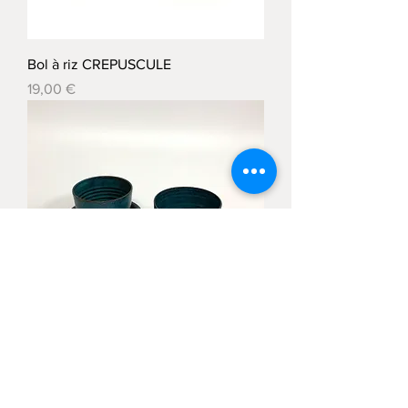
Bol à riz CREPUSCULE
Prix
19,00 €
Petite assiette CREPUSCULE
Prix
16,00 €