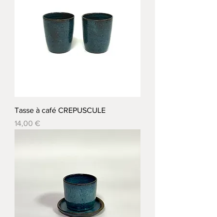
Tasse à café CREPUSCULE
Prix
14,00 €