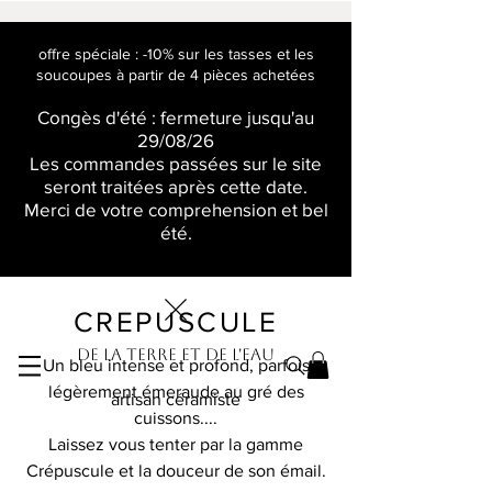
offre spéciale : -10% sur les tasses et les
soucoupes à partir de 4 pièces achetées
Congès d'été : fermeture jusqu'au
29/08/26
Les commandes passées sur le site
seront traitées après cette date.
Merci de votre comprehension et bel
été.
CREPUSCULE
De la terre et de l'eau
Un bleu intense et profond, parfois
légèrement émeraude au gré des
artisan céramiste
cuissons....
Laissez vous tenter par la gamme
Crépuscule et la douceur de son émail.