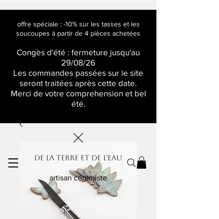
offre spéciale : -10% sur les tasses et les
soucoupes à partir de 4 pièces achetées
Congès d'été : fermeture jusqu'au
29/08/26
Les commandes passées sur le site
seront traitées après cette date.
Merci de votre comprehension et bel
été.
De la terre et de l'eau
artisan céramiste