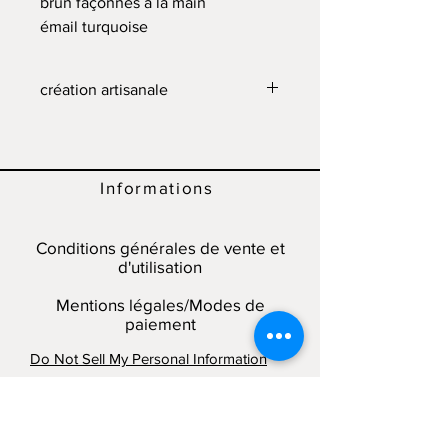
brun façonnés à la main
émail turquoise
dim : H 5cm x largeur 6cm
(environ)
création artisanale
Les créations étant fabriquées
entièrement à la main, nous ne
pouvons assurer une similitude
Informations
parfaite avec le produit photographié.
L’acheteur accepte qu’il puisse y avoir
des légères différences de couleur,
Conditions générales de vente et
de forme et/ou de taille.
d'utilisation
Mentions légales/Modes de
paiement
Do Not Sell My Personal Information